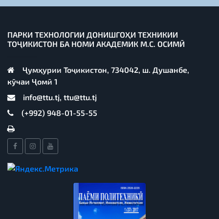
ПАРКИ ТЕХНОЛОГИИ ДОНИШГОҲИ ТЕХНИКИИ
ТОҶИКИСТОН БА НОМИ АКАДЕМИК М.С. ОСИМӢ
Ҷумҳурии Тоҷикистон, 734042, ш. Душанбе,
кӯчаи Ҷомӣ 1
info@ttu.tj, ttu@ttu.tj
(+992) 948-01-55-55