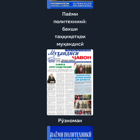
Паёми
политехникӣ:
бахши
таҳқиқотҳои
муҳандисӣ
Рӯзномаи