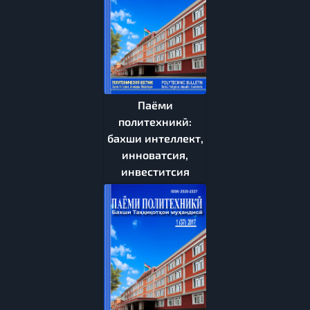
Паёми
политехникӣ:
бахши интеллект,
инноватсия,
инвеститсия