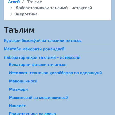
Асосӣ
Таълим
Лабораторияҳои таълимӣ - истеҳсолӣ
Энергетика
Таълим
Курсҳои бозомӯзӣ ва такмили ихтисос
Мактаби маҳорати ронандагӣ
Лабораторияҳои таълимӣ - истеҳсолӣ
Бехатарии фаъолияти инсон
Иттилоот, техникаи ҳисоббарор ва идоракунӣ
Маводшиносӣ
Меъморӣ
Мошинсозӣ ва мошиншиносӣ
Нақлиёт
Радиотехника ва алоқа