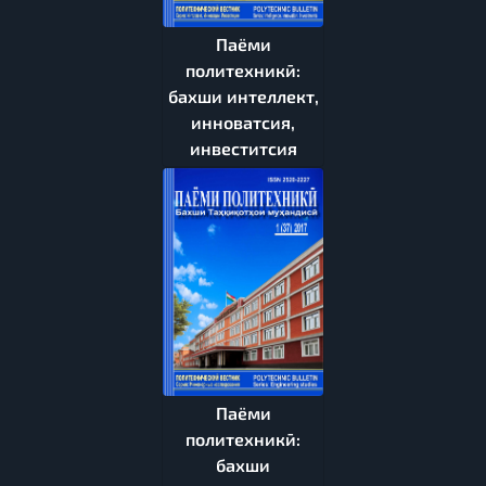
Паёми
политехникӣ:
бахши интеллект,
инноватсия,
инвеститсия
Паёми
политехникӣ:
бахши