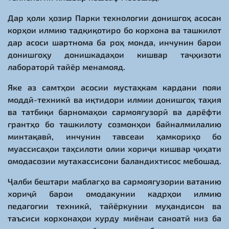
Дар ҳоли ҳозир Парки технологии донишгоҳ асосан
корҳои илмию тадқиқотиро бо корхона ва ташкилот
дар асоси шартнома ба роҳ монда, инчунин барои
донишгоҳу донишкадаҳои кишвар таҷҳизоти
лабораторӣ тайёр менамояд.
Яке аз самтҳои асосии мустаҳкам кардани пояи
моддӣ-техникӣ ва иқтидори илмии донишгоҳ таҳия
ва татбиқи барномаҳои сармоягузорӣ ва дарёфти
грантҳо бо ташкилоту созмонҳои байналмилалию
минтақавӣ, инчунин тавсеаи ҳамкориҳо бо
муассисаҳои таҳсилоти олии хориҷи кишвар ҷиҳати
омодасозии мутахассисони баландихтисос мебошад.
Ҷалби бештари маблағҳо ва сармоягузории ватанию
хориҷӣ барои омодакунии кадрҳои илмию
педагогии техникӣ, тайёркунии муҳандисон ва
таъсиси корхонаҳои хурду миёнаи саноатӣ низ ба