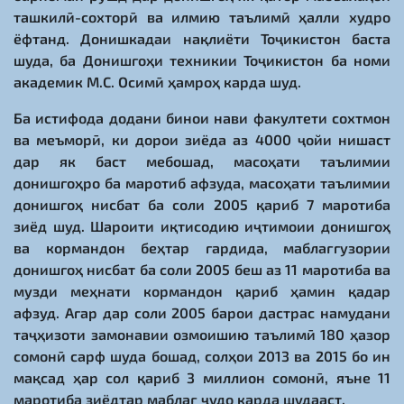
ташкилӣ-сохторӣ ва илмию таълимӣ ҳалли худро
ёфтанд. Донишкадаи нақлиёти Тоҷикистон баста
шуда, ба Донишгоҳи техникии Тоҷикистон ба номи
академик М.С. Осимӣ ҳамроҳ карда шуд.
Ба истифода додани бинои нави факултети сохтмон
ва меъморӣ, ки дорои зиёда аз 4000 ҷойи нишаст
дар як баст мебошад, масоҳати таълимии
донишгоҳро ба маротиб афзуда, масоҳати таълимии
донишгоҳ нисбат ба соли 2005 қариб 7 маротиба
зиёд шуд. Шароити иқтисодию иҷтимоии донишгоҳ
ва кормандон беҳтар гардида, маблағгузории
донишгоҳ нисбат ба соли 2005 беш аз 11 маротиба ва
музди меҳнати кормандон қариб ҳамин қадар
афзуд. Агар дар соли 2005 барои дастрас намудани
таҷҳизоти замонавии озмоишию таълимӣ 180 ҳазор
сомонӣ сарф шуда бошад, солҳои 2013 ва 2015 бо ин
мақсад ҳар сол қариб 3 миллион сомонӣ, яъне 11
маротиба зиёдтар маблағ ҷудо карда шудааст.