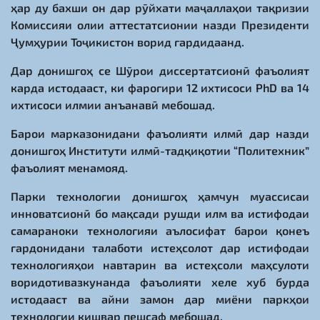
ҳар ду бахши он дар рӯйхати маҷаллаҳои тақризии
Комиссияи олии аттестатсионии назди Президенти
Ҷумҳурии Тоҷикистон ворид гардидаанд.
Дар донишгоҳ се Шӯрои диссертатсионӣ фаъолият
карда истодааст, ки фарогири 12 ихтисоси PhD ва 14
ихтисоси илмии анъанавӣ мебошад.
Барои марказонидани фаъолияти илмӣ дар назди
донишгоҳ Институти илмӣ-тадқиқотии “Политехник”
фаъолият менамояд.
Парки технологии донишгоҳ ҳамчун муассисаи
инноватсионӣ бо мақсади рушди илм ва истифодаи
самараноки технологияи аълосифат барои қонеъ
гардонидани талаботи истеҳсолот дар истифодаи
технологияҳои навтарин ва истеҳсоли маҳсулоти
воридотивазкунанда фаъолияти хеле хуб бурда
истодааст ва айни замон дар миёни паркҳои
технологии кишвар пешсаф мебошад.