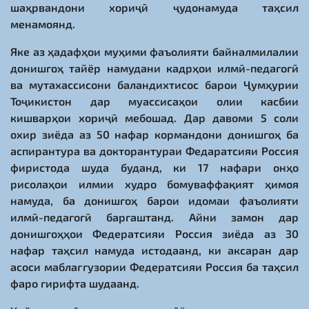
шаҳрвандони хориҷӣ ҷудонамуда таҳсил
менамоянд.
Яке аз ҳадафҳои муҳими фаъолияти байналмилалии
донишгоҳ тайёр намудани кадрҳои илмӣ-педагогӣ
ва мутахассисони баландихтисос барои Ҷумҳурии
Тоҷикистон дар муассисаҳои олии касбии
кишварҳои хориҷӣ мебошад. Дар давоми 5 соли
охир зиёда аз 50 нафар кормандони донишгоҳ ба
аспирантура ва докторантураи Федаратсияи Россия
фиристода шуда буданд, ки 17 нафари онҳо
рисолаҳои илмии худро бомуваффақият ҳимоя
намуда, ба донишгоҳ барои идомаи фаъолияти
илмӣ-педагогӣ баргаштанд. Айни замон дар
донишгоҳҳои Федератсияи Россия зиёда аз 30
нафар таҳсил намуда истодаанд, ки аксаран дар
асоси маблағгузории Федератсияи Россия ба таҳсил
фаро гирифта шудаанд.