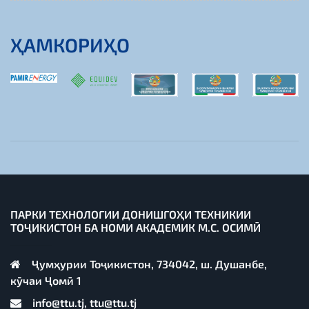
ҲАМКОРИҲО
ПАРКИ ТЕХНОЛОГИИ ДОНИШГОҲИ ТЕХНИКИИ
ТОҶИКИСТОН БА НОМИ АКАДЕМИК М.С. ОСИМӢ
Ҷумҳурии Тоҷикистон, 734042, ш. Душанбе,
кӯчаи Ҷомӣ 1
info@ttu.tj, ttu@ttu.tj