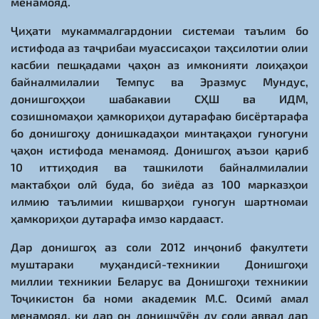
менамояд.
Ҷиҳати мукаммалгардонии системаи таълим бо
истифода аз таҷрибаи муассисаҳои таҳсилотии олии
касбии пешқадами ҷаҳон аз имконияти лоиҳаҳои
байналмилалии Темпус ва Эразмус Мундус,
донишгоҳҳои шабакавии СҲШ ва ИДМ,
созишномаҳои ҳамкориҳои дутарафаю бисёртарафа
бо донишгоҳу донишкадаҳои минтақаҳои гуногуни
ҷаҳон истифода менамояд. Донишгоҳ аъзои қариб
10 иттиҳодия ва ташкилоти байналмилалии
мактабҳои олӣ буда, бо зиёда аз 100 марказҳои
илмию таълимии кишварҳои гуногун шартномаи
ҳамкориҳои дутарафа имзо кардааст.
Дар донишгоҳ аз соли 2012 инҷониб факултети
муштараки муҳандисӣ-техникии Донишгоҳи
миллии техникии Беларус ва Донишгоҳи техникии
Тоҷикистон ба номи академик М.С. Осимӣ амал
менамояд, ки дар он донишҷӯён ду соли аввал дар