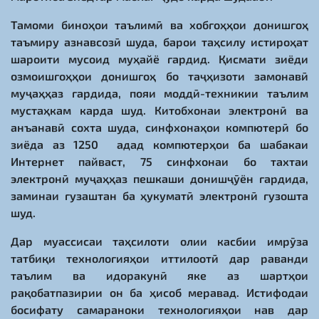
Тамоми биноҳои таълимӣ ва хобгоҳҳои донишгоҳ
таъмиру азнавсозӣ шуда, барои таҳсилу истироҳат
шароити мусоид муҳайё гардид. Қисмати зиёди
озмоишгоҳҳои донишгоҳ бо таҷҳизоти замонавӣ
муҷаҳҳаз гардида, пояи моддӣ-техникии таълим
мустаҳкам карда шуд. Китобхонаи электронӣ ва
анъанавӣ сохта шуда, синфхонаҳои компютерӣ бо
зиёда аз 1250 адад компютерҳои ба шабакаи
Интернет пайваст, 75 синфхонаи бо тахтаи
электронӣ муҷаҳҳаз пешкаши донишҷӯён гардида,
заминаи гузаштан ба ҳукуматӣ электронӣ гузошта
шуд.
Дар муассисаи таҳсилоти олии касбии имрӯза
татбиқи технологияҳои иттилоотӣ дар раванди
таълим ва идоракунӣ яке аз шартҳои
рақобатпазирии он ба ҳисоб меравад. Истифодаи
босифату самараноки технологияҳои нав дар