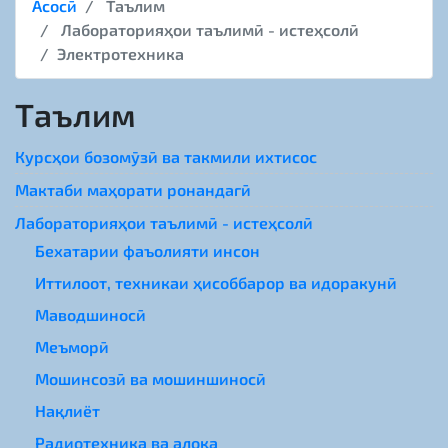
Асосӣ
Таълим
Лабораторияҳои таълимӣ - истеҳсолӣ
Электротехника
Таълим
Курсҳои бозомӯзӣ ва такмили ихтисос
Мактаби маҳорати ронандагӣ
Лабораторияҳои таълимӣ - истеҳсолӣ
Бехатарии фаъолияти инсон
Иттилоот, техникаи ҳисоббарор ва идоракунӣ
Маводшиносӣ
Меъморӣ
Мошинсозӣ ва мошиншиносӣ
Нақлиёт
Радиотехника ва алоқа