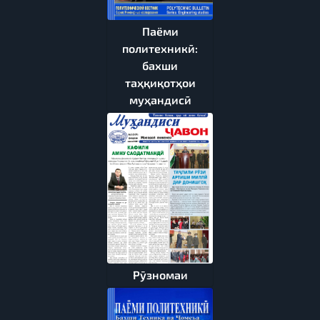
Паёми
политехникӣ:
бахши
таҳқиқотҳои
муҳандисӣ
Рӯзномаи