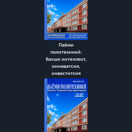
Паёми
политехникӣ:
бахши интеллект,
инноватсия,
инвеститсия