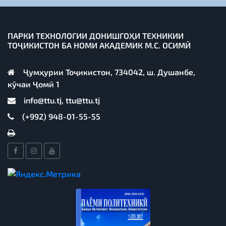
ПАРКИ ТЕХНОЛОГИИ ДОНИШГОҲИ ТЕХНИКИИ
ТОҶИКИСТОН БА НОМИ АКАДЕМИК М.С. ОСИМӢ
Ҷумҳурии Тоҷикистон, 734042, ш. Душанбе,
кӯчаи Ҷомӣ 1
info@ttu.tj, ttu@ttu.tj
(+992) 948-01-55-55